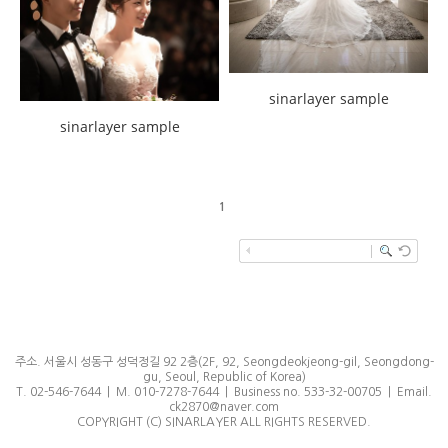
sinarlayer sample
sinarlayer sample
1
주소. 서울시 성동구 성덕정길 92 2층(2F, 92, Seongdeokjeong-gil, Seongdong-
gu, Seoul, Republic of Korea)
T. 02-546-7644 | M. 010-7278-7644 | Business no. 533-32-00705 | Email.
ck2870@naver.com
COPYRIGHT (C) SINARLAYER ALL RIGHTS RESERVED.