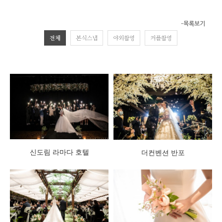
-목록보기
전체
본식스냅
야외촬영
커플촬영
신도림 라마다 호텔
더컨벤션 반포