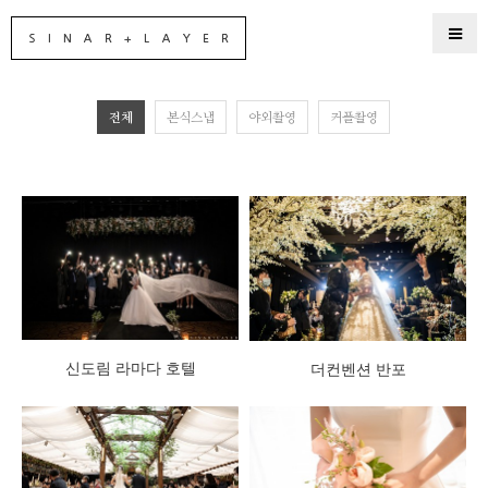
전체
본식스냅
야외촬영
커플촬영
신도림 라마다 호텔
더컨벤션 반포