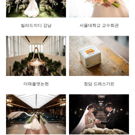
빌라드지디 강남
서울대학교 교수회관
더채플앳논현
청담 드레스가든