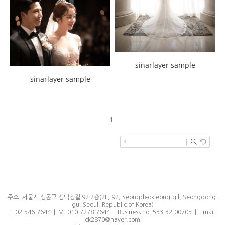
sinarlayer sample
sinarlayer sample
1
주소. 서울시 성동구 성덕정길 92 2층(2F, 92, Seongdeokjeong-gil, Seongdong-
gu, Seoul, Republic of Korea)
T. 02-546-7644 | M. 010-7278-7644 | Business no. 533-32-00705 | Email.
ck2870@naver.com